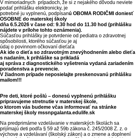
V mimoriadnych prípadoch, že si z nejakého dôvodu neviete
podať prihlášku elektronicky, je
potrebné ju vyplnenú, podpísan
ú OBOMA RODIČMI doniesť
OSOBNE do materskej školy
dňa 6.5.2026 v čase od: 9.30 hod do 11.30 hod (prihlášku
nájdete v prílohe tohto oznámenia).
Súčasťou prihlášky je potvrdenie od pediatra o zdravotnej
spôsobilosti, ktorého súčasťou je aj
údaj o povinnom očkovaní dieťaťa
Ak ide o dieťa so zdravotným znevýhodnením alebo dieťa
s nadaním, k prihláške sa prikladá
aj správa z diagnostického vyšetrenia vydaná zariadením
poradenstva a prevencie.
V žiadnom prípade neposielajte preskenovanú prihlášku
mailom!!!
Pre deti, ktoré pošlú – donesú vyplnenú prihlášku
pripravujeme stretnutie v materskej škole,
o ktorom vás budeme včas informovať na stránke
materskej školy mssnpgalanta.edulife.sk
Na predprimárne vzdelávanie v materských školách sa
prijímajú deti podľa § 59 až 59b zákona č. 245/2008 Z. z. o
výchove a vzdelávaní (školský zákon) a o zmene a doplnení