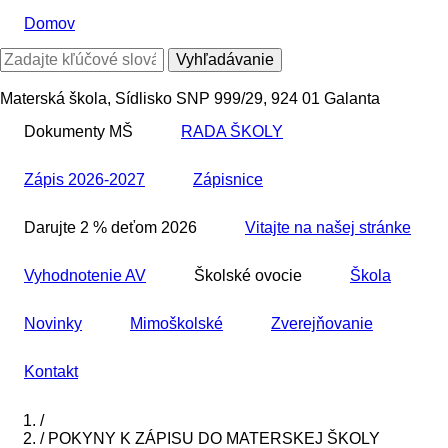
Skočiť
Domov
na
hlavný
Vyhľadávanie
obsah
Materská škola, Sídlisko SNP 999/29, 924 01 Galanta
Dokumenty MŠ
RADA ŠKOLY
Zápis 2026-2027
Zápisnice
Darujte 2 % deťom 2026
Vitajte na našej stránke
Vyhodnotenie AV
Školské ovocie
Škola
Novinky
Mimoškolské
Zverejňovanie
Kontakt
Domov
/
/
POKYNY K ZÁPISU DO MATERSKEJ ŠKOLY
Breadcrumb