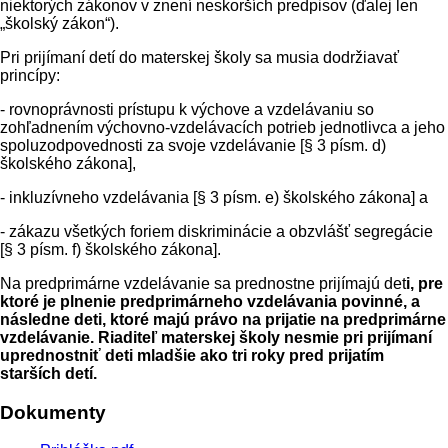
niektorých zákonov v znení neskorších predpisov (ďalej len
„školský zákon“).
Pri prijímaní detí do materskej školy sa musia dodržiavať
princípy:
- rovnoprávnosti prístupu k výchove a vzdelávaniu so
zohľadnením výchovno-vzdelávacích potrieb jednotlivca a jeho
spoluzodpovednosti za svoje vzdelávanie [§ 3 písm. d)
školského zákona],
- inkluzívneho vzdelávania [§ 3 písm. e) školského zákona] a
- zákazu všetkých foriem diskriminácie a obzvlášť segregácie
[§ 3 písm. f) školského zákona].
Na predprimárne vzdelávanie sa prednostne prijímajú det
i, pre
ktoré je plnenie predprimárneho vzdelávania povinné, a
následne deti, ktoré majú právo na prijatie na predprimárne
vzdelávanie. Riaditeľ materskej školy nesmie pri prijímaní
uprednostniť deti mladšie ako tri roky pred prijatím
starších detí.
Dokumenty