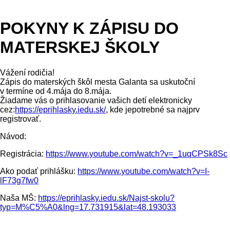
POKYNY K ZÁPISU DO
MATERSKEJ ŠKOLY
Vážení rodičia!
Zápis do materských škôl mesta Galanta sa uskutoční
v termíne od 4.mája do 8.mája.
Žiadame vás o prihlasovanie vašich detí elektronicky
cez:
https://eprihlasky.iedu.sk/
, kde jepotrebné sa najprv
registrovať.
Návod:
Registrácia:
https://www.youtube.com/watch?v=_1uqCPSk8Sc
Ako podať prihlášku:
https://www.youtube.com/watch?v=I-
lF73g7fw0
Naša MŠ:
https://eprihlasky.iedu.sk/Najst-skolu?
typ=M%C5%A0&lng=17.731915&lat=48.193033