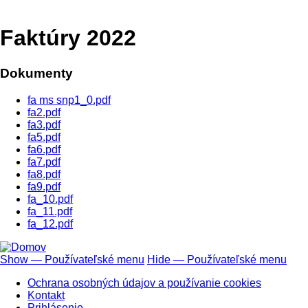
Faktúry 2022
Dokumenty
fa ms snp1_0.pdf
fa2.pdf
fa3.pdf
fa5.pdf
fa6.pdf
fa7.pdf
fa8.pdf
fa9.pdf
fa_10.pdf
fa_11.pdf
fa_12.pdf
Show — Používateľské menu
Hide — Používateľské menu
Používateľské
Ochrana osobných údajov a používanie cookies
menu
Kontakt
Prihlásenie