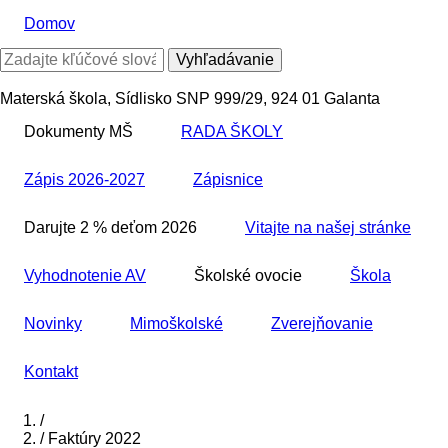
Skočiť
Domov
na
hlavný
Vyhľadávanie
obsah
Materská škola, Sídlisko SNP 999/29, 924 01 Galanta
Dokumenty MŠ
RADA ŠKOLY
Zápis 2026-2027
Zápisnice
Darujte 2 % deťom 2026
Vitajte na našej stránke
Vyhodnotenie AV
Školské ovocie
Škola
Novinky
Mimoškolské
Zverejňovanie
Kontakt
Domov
/
/
Faktúry 2022
Breadcrumb