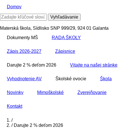
Skočiť
Domov
na
hlavný
Vyhľadávanie
obsah
Materská škola, Sídlisko SNP 999/29, 924 01 Galanta
Dokumenty MŠ
RADA ŠKOLY
Zápis 2026-2027
Zápisnice
Darujte 2 % deťom 2026
Vitajte na našej stránke
Vyhodnotenie AV
Školské ovocie
Škola
Novinky
Mimoškolské
Zverejňovanie
Kontakt
Domov
/
/
Darujte 2 % deťom 2026
Breadcrumb